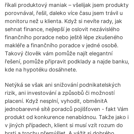
říkali produktový maniak – všelijak jsem produkty
porovnával, řešil, daleko více času jsem trávil u
monitoru než u klienta. Když si nevíte rady, jak
sehnat finance, nejlepší je oslovit nezávislého
finančního poradce nebo ještě lépe zkušeného
makléře a finančního poradce v jedné osobě.
Takový člověk vám pomůže najít elegantní
řešení, pomůže připravit podklady a najde banku,
kde na hypotéku dosáhnete.
Netýká se však ani snižování podnikatelských
rizik, ani investování a způsobů či možností
placení. Když nesplní, vyhodit, obměnitA
jednobarevné sítě poradců pojišťoven - fakt Vám
produkt od konkurence nenabídnou. Takže jako i
v jiných případech, klient si musí vzít rozum do
hrsti a trochu přemýšlet. A vážit si dobrého