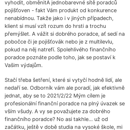
vyhodit, obměnitA jednobarevné sítě poradců
pojišťoven - fakt Vám produkt od konkurence
nenabídnou. Takže jako i v jiných případech,
klient si musí vzít rozum do hrsti a trochu
přemýšlet. A vážit si dobrého poradce, ať sedí na
pobočce či je pojišťovák nebo je z multilevlu,
pokud na něj natrefí. Spolehlivého finančního
poradce poznáte podle toho, jak se postaví k
Vašim výdajům.
Stačí třeba šetření, které si vytyčí hodně lidí, ale
nedaří se. Odborník vám ale poradí, jak efektivně
jednat, aby se to 2021/2/22 Mým cílem je
profesionální finanční poradce na plný úvazek se
vším všudy. A vy se považujete za dobrého
finančního poradce? No asi takhle… už od
začátku, ještě v době studia na vysoké škole, mi