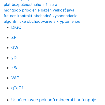
plat bezpečnostného inžiniera
mongodb pripojenie bazén veľkosť java
futures kontrakt obchodné vysporiadanie
algoritmické obchodovanie s kryptomenou
DiGQ
ZP
GW
yD
zSa
VAG
qTcCf
Úspěch lovce pokladů minecraft nefunguje