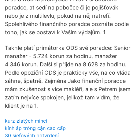
poradce, ať sedí na pobočce či je pojišťovák
nebo je z multilevlu, pokud na něj natrefí.
Spolehlivého finančního poradce poznáte podle
toho, jak se postaví k Vašim výdajům. 1.
Takhle platí primátorka ODS své poradce: Senior
manažer - 5.724 korun za hodinu, manažer
4.346 korun. Další si přijde na 8.628 za hodinu.
Podle opoziční ODS je prakticky vše, na co vláda
sáhne, špatně. Zejména Jako finanční poradce
mám zkušenost s více makléři, ale s Petrem jsem
zatím nejvíce spokojen, jelikož tam vidím, že
klient je na 1.
kurz zlatých mincí
kính áp tròng cận cao cấp
30 sieťových potvrdení