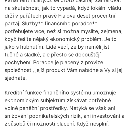
ParlamentníListy.cz se proto začínají zaměřovat
na skutečnost, jak to vypadá, když lokální vládu
drží v pařátech právě Fialova desetiprocentní
partaj. Služby** finančního poradce**
potřebujete více, než si možná myslíte, zejména,
když řešíte nějaký ekonomický problém. Je to
jako s hubnutím. Lidé vědí, že by neměli jíst
tučné a sladké, ale přesto se dopouštějí
pochybení. Poradce je placený z provize
společnosti, jejíž produkt Vám nabídne a Vy si jej
sjednáte.
Kreditní funkce finančního systému umožňuje
ekonomickým subjektům získávat potřebné
volné peněžní prostředky. Netýká se však ani
snižování podnikatelských rizik, ani investování a
způsobů či možností placení. Když nesplní,