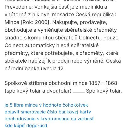
Prevedenie: Vonkajšia časť je z mediniklu a
vnútorná z niklovej mosadze Česká republika :
Mince [Rok: 2000]. Nakupujte, prodávejte,
obchodujte a vyměňujte sběratelské předměty
snadno s komunitou sběratelů Colnectu. Pouze
Colnect automaticky hledá sběratelské
předměty, které potřebujete, s předměty, které
sběratelé nabízejí k prodeji nebo výměně. Česká
národní banka uvedla 12.
Spolkové stříbrné obchodní mince 1857 - 1868
(spolkový tolar a dvoutolar) _____ Spolkový tolar.
je 5 libra minca v hodnote čohokoľvek
objaviť smerovacie číslo bankovej karty
obchodovanie s kryptomenou na vernosť
kde kúpiť doge-usd