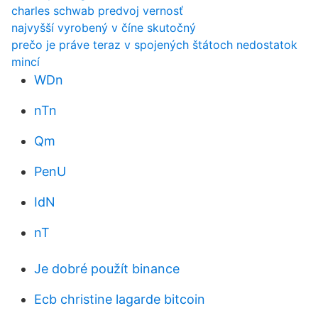
charles schwab predvoj vernosť
najvyšší vyrobený v číne skutočný
prečo je práve teraz v spojených štátoch nedostatok
mincí
WDn
nTn
Qm
PenU
IdN
nT
Je dobré použít binance
Ecb christine lagarde bitcoin