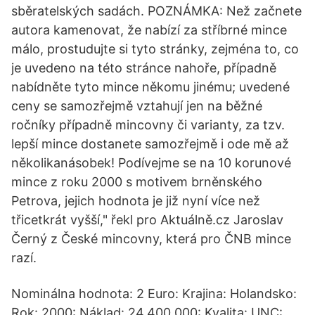
sběratelských sadách. POZNÁMKA: Než začnete
autora kamenovat, že nabízí za stříbrné mince
málo, prostudujte si tyto stránky, zejména to, co
je uvedeno na této stránce nahoře, případně
nabídněte tyto mince někomu jinému; uvedené
ceny se samozřejmě vztahují jen na běžné
ročníky případně mincovny či varianty, za tzv.
lepší mince dostanete samozřejmě i ode mě až
několikanásobek! Podívejme se na 10 korunové
mince z roku 2000 s motivem brněnského
Petrova, jejich hodnota je již nyní více než
třicetkrát vyšší," řekl pro Aktuálně.cz Jaroslav
Černý z České mincovny, která pro ČNB mince
razí.
Nominálna hodnota: 2 Euro: Krajina: Holandsko:
Rok: 2000: Náklad: 24.400.000: Kvalita: UNC: