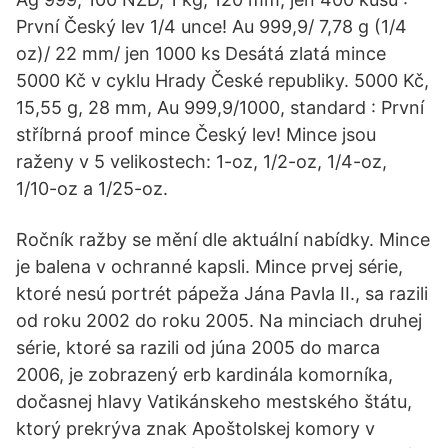
První Český lev 1/4 unce! Au 999,9/ 7,78 g (1/4
oz)/ 22 mm/ jen 1000 ks Desátá zlatá mince
5000 Kč v cyklu Hrady České republiky. 5000 Kč,
15,55 g, 28 mm, Au 999,9/1000, standard : První
stříbrná proof mince Český lev! Mince jsou
raženy v 5 velikostech: 1-oz, 1/2-oz, 1/4-oz,
1/10-oz a 1/25-oz.
Ročník ražby se mění dle aktuální nabídky. Mince
je balena v ochranné kapsli. Mince prvej série,
ktoré nesú portrét pápeža Jána Pavla II., sa razili
od roku 2002 do roku 2005. Na minciach druhej
série, ktoré sa razili od júna 2005 do marca
2006, je zobrazený erb kardinála komorníka,
dočasnej hlavy Vatikánskeho mestského štátu,
ktorý prekrýva znak Apoštolskej komory v