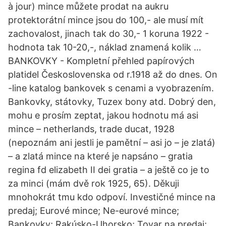
à jour) mince můžete prodat na aukru
protektorátní mince jsou do 100,- ale musí mít
zachovalost, jinach tak do 30,- 1 koruna 1922 -
hodnota tak 10-20,-, náklad znamená kolik …
BANKOVKY - Kompletní přehled papírových
platidel Československa od r.1918 až do dnes. On
-line katalog bankovek s cenami a vyobrazením.
Bankovky, státovky, Tuzex bony atd. Dobrý den,
mohu e prosím zeptat, jakou hodnotu má asi
mince – netherlands, trade ducat, 1928
(nepoznám ani jestli je pamětní – asi jo – je zlatá)
– a zlatá mince na které je napsáno – gratia
regina fd elizabeth II dei gratia – a ještě co je to
za minci (mám dvě rok 1925, 65). Děkuji
mnohokrát tmu kdo odpoví. Investičné mince na
predaj; Eurové mince; Ne-eurové mince;
Bankovky; Rakúsko-Uhorsko; Tovar na predaj;