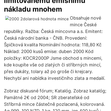
limitovanému emisnímu
nákladu mnohem
Obsahuje nové
mince České
republiky. Ražba: Česká mincovna a.s. Emitent:
Česká národní banka - ČNB. Provedení:
Špičková kvalita Nominální hodnota: 118,80 Kč
Náklad: 2000 kusů emise: duben 2000 Kód
položky: KOCR2000P Jsme obchod s mincemi,
kde koupíte vše od zlatých či stříbrných mincí,
přes dukáty, tolary až po groše či krejcary.
Nechybí ani nabídka investičního zlata a medailí.
Zobraz diskusné fórum; Katalóg. Zobraz katalóg;
Pamätné 2€ od 2004; SR zberateľské od
Stříbrná mince částečně pozlacená, kolorovaná.
Ag 999, 100 NZD, 1 kg, 120 mm, jen 400 kusů :