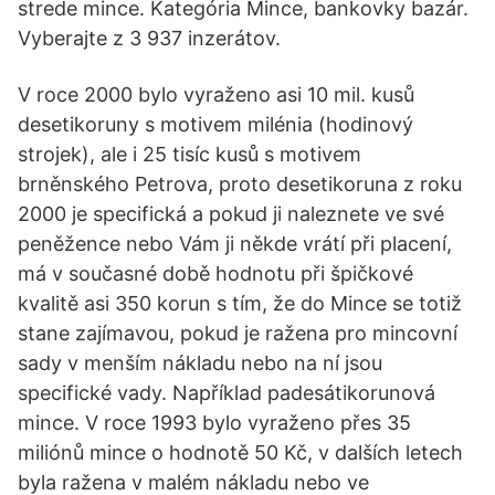
strede mince. Kategória Mince, bankovky bazár.
Vyberajte z 3 937 inzerátov.
V roce 2000 bylo vyraženo asi 10 mil. kusů
desetikoruny s motivem milénia (hodinový
strojek), ale i 25 tisíc kusů s motivem
brněnského Petrova, proto desetikoruna z roku
2000 je specifická a pokud ji naleznete ve své
peněžence nebo Vám ji někde vrátí při placení,
má v současné době hodnotu při špičkové
kvalitě asi 350 korun s tím, že do Mince se totiž
stane zajímavou, pokud je ražena pro mincovní
sady v menším nákladu nebo na ní jsou
specifické vady. Například padesátikorunová
mince. V roce 1993 bylo vyraženo přes 35
miliónů mince o hodnotě 50 Kč, v dalších letech
byla ražena v malém nákladu nebo ve