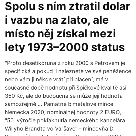
Spolu s ním ztratil dolar
i vazbu na zlato, ale
místo něj získal mezi
lety 1973–2000 status
"Proto desetikoruna z roku 2000 s Petrovem je
specifická a pokud ji naleznete ve své peněžence
nebo vám ji někde vrátí při placení, má v
současné době hodnotu při špičkové kvalitě asi
350 Kč, ale do budoucna se může její hodnota
samozřejmě … Pamätné bimetalové mince
Nemecka 2020, nominálnej hodnoty 2 EURO,
"50. výročie pokľaknutia nemeckého kancelára
Willyho Brandta vo Varšave" - mincovňa D.