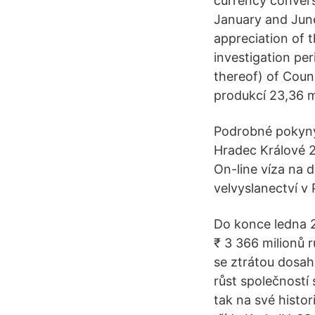
currency convers
January and June
appreciation of 
investigation per
thereof) of Cou
produkcí 23,36 m
Podrobné pokyny k
Hradec Králové 2
On-line víza na 
velvyslanectví v 
Do konce ledna 20
₹ 3 366 milionů 
se ztrátou dosahu
růst společností 
tak na své histo