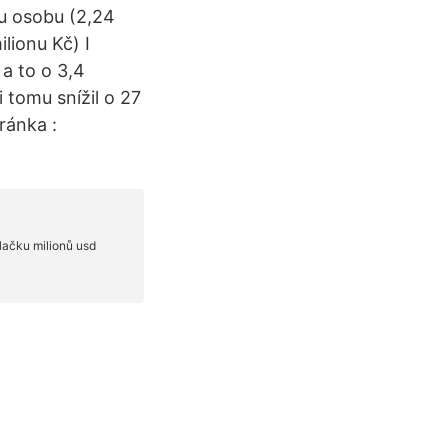
ou osobu (2,24
lionu Kč) I
 a to o 3,4
 tomu snížil o 27
ránka :