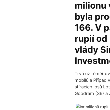
milionu 
byla pr
166. V p
rupií od
vlády S
Investm
Trvá už téměř dv
mobilů a Případ v
stíracích losů L
Goodram (36) a 