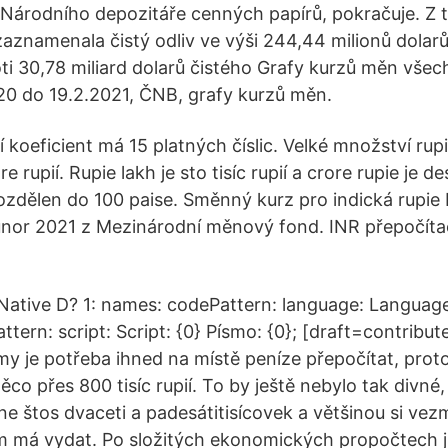
 Národního depozitáře cenných papírů, pokračuje. Z t
 zaznamenala čistý odliv ve výši 244,44 milionů dolar
ti 30,78 miliard dolarů čistého Grafy kurzů měn všec
20 do 19.2.2021, ČNB, grafy kurzů měn.
koeficient má 15 platných číslic. Velké množství rupi
re rupií. Rupie lakh je sto tisíc rupií a crore rupie je d
 rozdělen do 100 paise. Směnný kurz pro indická rupie
únor 2021 z Mezinárodní měnový fond. INR přepočítac
Native D? 1: names: codePattern: language: Language:
tern: script: Script: {0} Písmo: {0}; [draft=contribut
y je potřeba ihned na místě peníze přepočítat, proto
co přes 800 tisíc rupií. To by ještě nebylo tak divné,
e štos dvaceti a padesátitisícovek a většinou si vez
ám má vydat. Po složitých ekonomických propočtech 