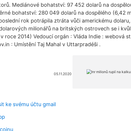
torů. Mediánové bohatství: 97 452 dolarů na dospěl
ěrné bohatství: 280 049 dolarů na dospělého (6,42 mi
 poslední rok potrápila ztráta vůči americkému dolaru,
olarových milionářů na britských ostrovech se i kvůli
 (v roce 2014) Vedoucí orgán : Vláda Indie : webová st
.in : Umístění Taj Mahal v Uttarpradéši .
05.11.2020
sit ke svému účtu gmail
bp
ecoinu