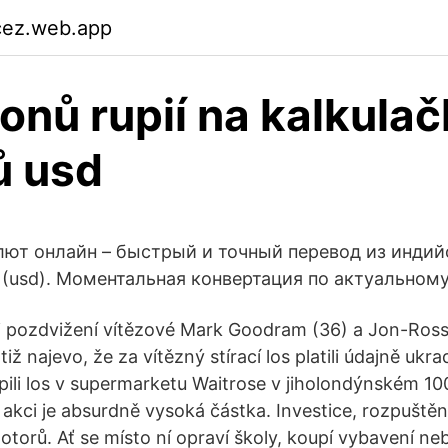
cez.web.app
lionů rupií na kalkula
ů usd
лют онлайн – быстрый и точный перевод из индийс
(usd). Моментальная конвертация по актуальном
i pozdvižení vítězové Mark Goodram (36) a Jon-Ross
tiž najevo, že za vítězný stírací los platili údajně ukr
pili los v supermarketu Waitrose v jiholondýnském 10
akci je absurdně vysoká částka. Investice, rozpuštěn
torů. Ať se místo ní opraví školy, koupí vybavení ne