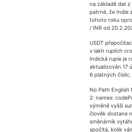
na základě dat z
patrné, že Indie
tohoto roku opro
/ INR od 20.2.20
USDT přepočítací 
v lakh rupiích cro
Indická rupie je
aktualizován 17 
6 platných číslic.
No Path English 
2: names: codePat
výměně vyšší sum
člověk dostane ně
směnárník vytáhn
spočítá, kolik v