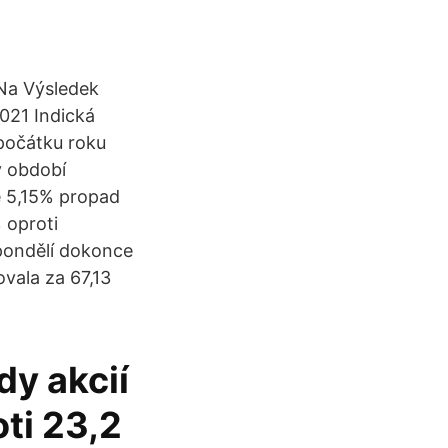
t Na Výsledek
021 Indická
 počátku roku
v období
e 5,15% propad
% oproti
pondělí dokonce
vala za 67,13
dy akcií
oti 23,2