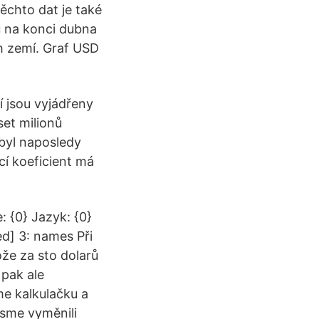
ěchto dat je také
ů na konci dubna
h zemí. Graf USD
í jsou vyjádřeny
eset milionů
 byl naposledy
í koeficient má
 {0} Jazyk: {0}
ed] 3: names Při
že za sto dolarů
 pak ale
me kalkulačku a
jsme vyměnili