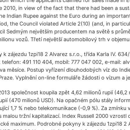
ion which the applicants claimed for sales made in 
 2010, in view of the fact that there had been a sus
the Indian Rupee against the Euro during an important
iod, the Council violated Article 2(10) (and, in particu
ncil Sedmým největším producentem na světě s průmě
ilionu vozů. Třetí největší automobilový trh v objemu
 zájezdu 1zpi18 2 Alvarez s.r.o., třída Karla IV. 634
 telefon: 491 110 404, mobil: 777 047 002, e-mail: a
dva měsíce. Postup vyřízení dlouhodobých víz do Indi
Praze. Vyplnění on-line formuláře žádosti o vízum a je
13 společnost koupila zpět 4,62 milionů rupií (46,2 m
rupií (470 milionů USD). Na opačném pólu stály infor
jící 1,7 % nebo telekomunikace (-0,9 %). Za zmínku vš
s malou tržní kapitalizací. Index Russell 2000 vzrostl 
rické maximum. Podrobné pokyny k zájezdu 1zpi18 2 Al