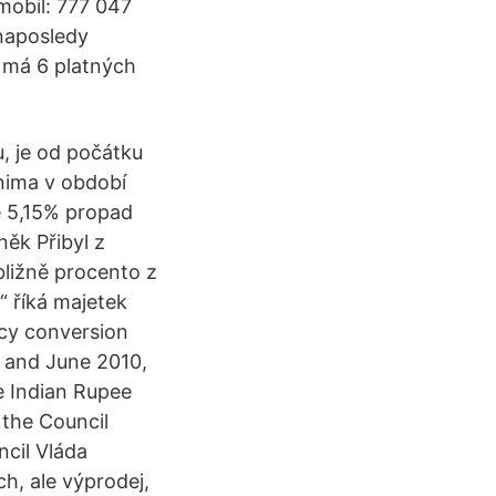
 mobil: 777 047
 naposledy
t má 6 platných
u, je od počátku
nima v období
e 5,15% propad
něk Přibyl z
ibližně procento z
“ říká majetek
ncy conversion
y and June 2010,
he Indian Rupee
 the Council
ncil Vláda
h, ale výprodej,