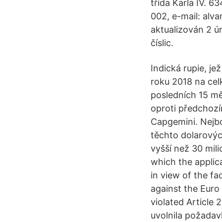
třída Karla IV. 6
002, e-mail: alv
aktualizován 2 ú
číslic.
Indická rupie, je
roku 2018 na ce
posledních 15 mě
oproti předchozím
Capgemini. Nejboh
těchto dolarových
vyšší než 30 mili
which the applic
in view of the fa
against the Euro 
violated Article 
uvolnila požadavk