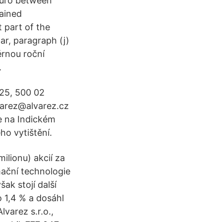
Euro between
tained
 part of the
lar, paragraph (j)
rnou roční
.
/25, 500 02
lvarez@alvarez.cz
e na Indickém
ho vytištění.
ilionu) akcií za
mační technologie
ak stojí další
o 1,4 % a dosáhl
varez s.r.o.,