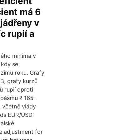
eficient
cient má 6
yjádřeny v
c rupií a
vého minima v
 kdy se
ozímu roku. Grafy
B, grafy kurzů
ů rupií oproti
m pásmu ₹ 165–
, včetně vlády
nds EUR/USD:
talské
he adjustment for