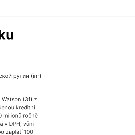
čku
кой рупии (inr)
у
 Watson (31) z
adenou kreditní
0 milionů ročně
á v DPH, vůni
bo zaplatí 100