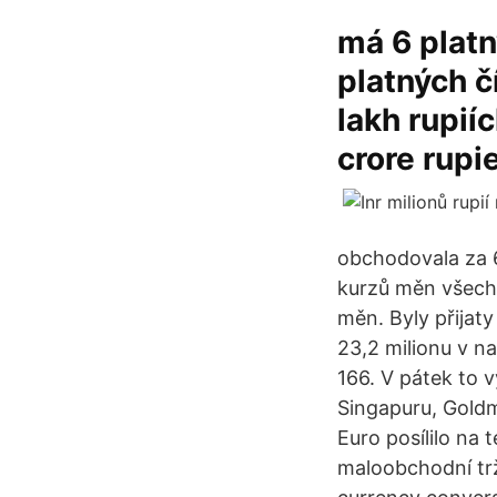
má 6 platn
platných č
lakh rupiíc
crore rupie
obchodovala za 6
kurzů měn všech 
měn. Byly přijaty
23,2 milionu v n
166. V pátek to v
Singapuru, Gold
Euro posílilo na 
maloobchodní trž