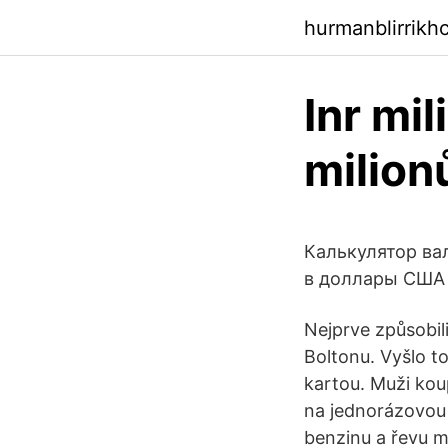
hurmanblirrikh
Inr mi
milion
Калькулятор ва
в доллары США 
Nejprve způsobil
Boltonu. Vyšlo to
kartou. Muži kou
na jednorázovou 
benzinu a řevu mo