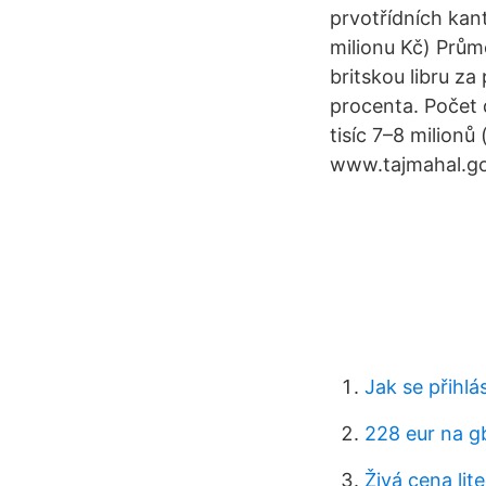
prvotřídních kan
milionu Kč) Prům
britskou libru za
procenta. Počet d
tisíc 7–8 milionů
www.tajmahal.gov
Jak se přihlá
228 eur na g
Živá cena lit