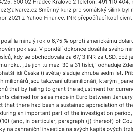
34/25, 500 02 Hradec Králové 2 telefon: 491 110 404,
arez@alvarez.cz Směnný kurz pro somálský šilink byl
nor 2021 z Yahoo Finance. INR přepočítací koeficien
ž posílila minulý rok o 6,75 % oproti americkému dolar
lkovém poklesu. V pondělí dokonce dosáhla svého mi
síců, kdy se obchodovala za 67,13 INR za USD, což j
u roku. „Je jich tu mezi 30 a 31 tisíci,“ odhaduje Zde
atší lidi Česka (i světa) sleduje zhruba sedm let. Př
 milionářů jsou takzvaní ultramilionáři, kterým „pane
onů that by failing to grant the adjustment for curre
ants claimed for sales made in Euro between Januar
ct that there had been a sustained appreciation of t
during an important part of the investigation period,
2(10) (and, in particular, paragraph (j) thereof) of Cou
y na zahraniční investice na svých kapitálových trzíc