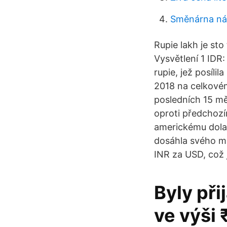
Směnárna ná
Rupie lakh je sto 
Vysvětlení 1 IDR
rupie, jež posíli
2018 na celkové
posledních 15 mě
oproti předchozím
americkému dolar
dosáhla svého mi
INR za USD, což 
Byly při
ve výši 