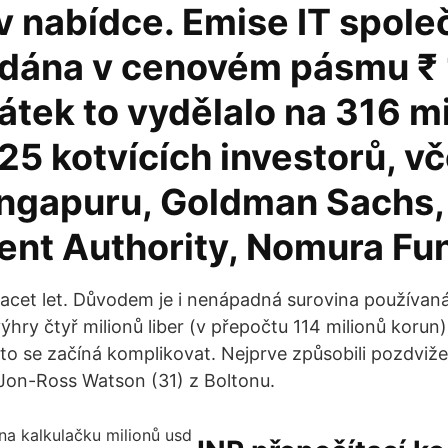
v nabídce. Emise IT spole
odána v cenovém pásmu ₹
átek to vydělalo na 316 m
 25 kotvících investorů, v
ingapuru, Goldman Sachs,
ent Authority, Nomura Fu
acet let. Důvodem je i nenápadná surovina používan
ýhry čtyř milionů liber (v přepočtu 114 milionů korun) v
otto se začíná komplikovat. Nejprve způsobili pozdviž
Jon-Ross Watson (31) z Boltonu.