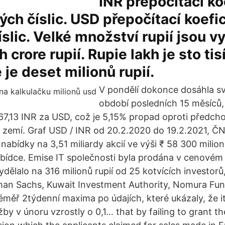
INR přepočítací ko
ých číslic. USD přepočítací koefi
íslic. Velké množství rupií jsou v
h crore rupií. Rupie lakh je sto tisí
 je deset milionů rupií.
V pondělí dokonce dosáhla s
období posledních 15 měsíců,
7,13 INR za USD, což je 5,15% propad oproti předch
zemí. Graf USD / INR od 20.2.2020 do 19.2.2021, ČN
 nabídky na 3,51 miliardy akcií ve výši ₹ 58 300 milion
abídce. Emise IT společnosti byla prodána v cenové
ydělalo na 316 milionů rupií od 25 kotvících investorů
man Sachs, Kuwait Investment Authority, Nomura Fu
téměř 2týdenní maxima po údajích, které ukázaly, že i
by v únoru vzrostly o 0,1… that by failing to grant t