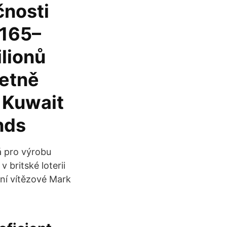
čnosti
 165–
ilionů
četně
 Kuwait
nds
á pro výrobu
 britské loterii
ení vítězové Mark