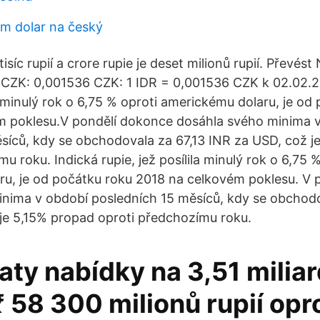
m dolar na český
tisíc rupií a crore rupie je deset milionů rupií. Převés
: CZK: 0,001536 CZK: 1 IDR = 0,001536 CZK k 02.02.2
la minulý rok o 6,75 % oproti americkému dolaru, je od
m poklesu.V pondělí dokonce dosáhla svého minima 
síců, kdy se obchodovala za 67,13 INR za USD, což j
u roku. Indická rupie, jež posílila minulý rok o 6,75 
u, je od počátku roku 2018 na celkovém poklesu. V 
nima v období posledních 15 měsíců, kdy se obchodo
je 5,15% propad oproti předchozímu roku.
jaty nabídky na 3,51 miliar
₹ 58 300 milionů rupií opr