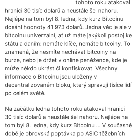
tohoto roku atakoval
hranici 30 tisíc dolarů a neustále šel nahoru.
Nejlépe na tom byl 8. ledna, kdy kurz Bitcoinu
dosáhl hodnoty 41 973 dolarů. Jedna věc je ale v
bitcoinu univerzální, ať už máte jakýkoli postoj ke
státu a daním: nemáte klíče, nemáte bitcoiny. To
znamená, že nesmíte nechávat bitcoiny na
burze, nebo je držet v online peněžence, kde je
může někdo ukrást či konfiskovat. Všechny
informace o Bitcoinu jsou uloženy v
decentralizovaném bloku, který spravují tisíce lidí
po celém světě.
Na začátku ledna tohoto roku atakoval hranici
30 tisíc dolarů a neustále šel nahoru. Nejlépe na
tom byl 8. ledna, kdy kurz Bitcoinu … V současné
době je obrovská poptávka po ASIC těžebních