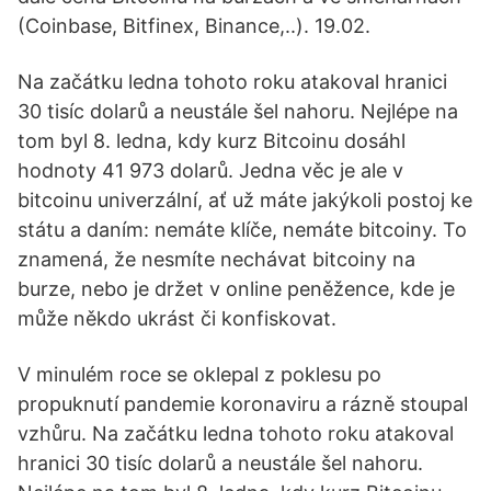
(Coinbase, Bitfinex, Binance,..). 19.02.
Na začátku ledna tohoto roku atakoval hranici
30 tisíc dolarů a neustále šel nahoru. Nejlépe na
tom byl 8. ledna, kdy kurz Bitcoinu dosáhl
hodnoty 41 973 dolarů. Jedna věc je ale v
bitcoinu univerzální, ať už máte jakýkoli postoj ke
státu a daním: nemáte klíče, nemáte bitcoiny. To
znamená, že nesmíte nechávat bitcoiny na
burze, nebo je držet v online peněžence, kde je
může někdo ukrást či konfiskovat.
V minulém roce se oklepal z poklesu po
propuknutí pandemie koronaviru a rázně stoupal
vzhůru. Na začátku ledna tohoto roku atakoval
hranici 30 tisíc dolarů a neustále šel nahoru.