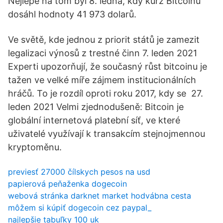
Nejlépe na tom byl 8. ledna, kdy kurz Bitcoinu
dosáhl hodnoty 41 973 dolarů.
Ve světě, kde jednou z priorit států je zamezit
legalizaci výnosů z trestné činn 7. leden 2021
Experti upozorňují, že současný růst bitcoinu je
tažen ve velké míře zájmem institucionálních
hráčů. To je rozdíl oproti roku 2017, kdy se 27.
leden 2021 Velmi zjednodušeně: Bitcoin je
globální internetová platební síť, ve které
uživatelé využívají k transakcím stejnojmennou
kryptoměnu.
previesť 27000 čílskych pesos na usd
papierová peňaženka dogecoin
webová stránka darknet market hodvábna cesta
môžem si kúpiť dogecoin cez paypal_
najlepšie tabuľky 100 uk