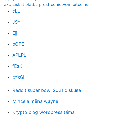
ako získať platbu prostredníctvom bitcoinu
cLL
JSh
Ejj
bCFE
APLPL
fEsK
cYsGl
Reddit super bowl 2021 diskuse
Mince a měna wayne
Krypto blog wordpress téma